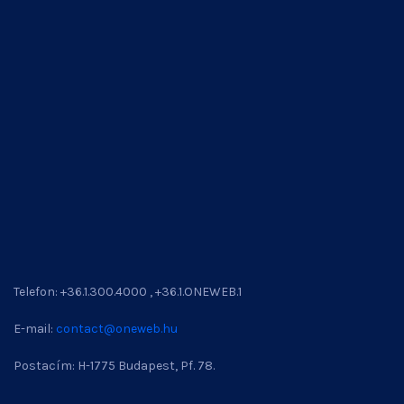
Telefon: +36.1.300.4000 , +36.1.ONEWEB.1
E-mail:
contact@oneweb.hu
Postacím: H-1775 Budapest, Pf. 78.