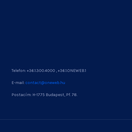
Telefon: +36.1.300.4000 , +36.1.ONEWEB.1
E-mail:
contact@oneweb.hu
Postacím: H-1775 Budapest, Pf. 78.