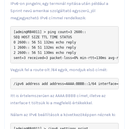
IPv6-on pingelni, egy terminál nyitása után például a
Sprint nevű amerikai szolgáltató egyszerű, jól
megjegyezhető IPv6 címmel rendelkezik:
[admin@RB4011] > ping count=3 2600:: 

SEQ HOST SIZE TTL TIME STATUS 

0 2600:: 56 51 132ms echo reply 

1 2600:: 56 51 132ms echo reply 

2 2600:: 56 51 130ms echo reply 

sent=3 received=3 packet-loss=0% min-rtt=130ms avg-rtt=13
Vegyük fel a route-olt /64 egyik, mondjuk első címét:
/ipv6 address add address=AAAA:BBBB::1/64 interface=bridg
Itt is értelemszerűen az AAAA:BBBB címet, illetve az
interface-t töltsük ki a megfelelő értékekkel.
Nálam az IPv6 beállítások a következőképpen néznek ki:
[admin@RB4011] > /ipv6 settings print 
