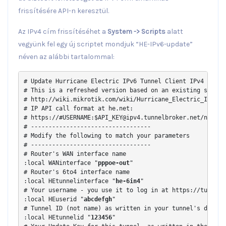
frissítésére API-n keresztül.
Az IPv4 cím frissítéséhet a
System -> Scripts
alatt
vegyünk fel egy új scriptet mondjuk “HE-IPv6-update”
néven az alábbi tartalommal:
# Update Hurricane Electric IPv6 Tunnel Client IPv4 addres
# This is a refreshed version based on an existing script 
# http://wiki.mikrotik.com/wiki/Hurricane_Electric_IPv6_Tu
# IP API call format at he.net:

# https://#USERNAME:
$API_KEY@ipv4.tunnelbroker.net
/nic/up
# ----------------------------------

# Modify the following to match your parameters

# ----------------------------------

# Router's WAN interface name

:local WANinterface "
pppoe-out
"

# Router's 6to4 interface name

:local HEtunnelinterface "
he-6in4
"

# Your username - you use it to log in at https://tunnelbr
:local HEuserid "
abcdefgh
"

# Tunnel ID (not name) as written in your tunnel's details
:local HEtunnelid "
123456
"
