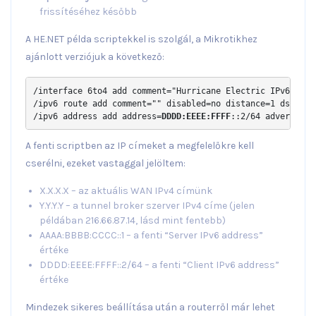
frissítéséhez később
A HE.NET példa scriptekkel is szolgál, a Mikrotikhez
ajánlott verziójuk a következő:
/interface 6to4 add comment="Hurricane Electric IPv6 Tunn
/ipv6 route add comment="" disabled=no distance=1 dst-add
/ipv6 address add address=
DDDD:EEEE:FFFF
::2/64 advertise=
A fenti scriptben az IP címeket a megfelelőkre kell
cserélni, ezeket vastaggal jelöltem:
X.X.X.X – az aktuális WAN IPv4 címünk
Y.Y.Y.Y – a tunnel broker szerver IPv4 címe (jelen
példában 216.66.87.14, lásd mint fentebb)
AAAA:BBBB:CCCC::1 – a fenti “Server IPv6 address”
értéke
DDDD:EEEE:FFFF::2/64 – a fenti “Client IPv6 address”
értéke
Mindezek sikeres beállítása után a routerről már lehet