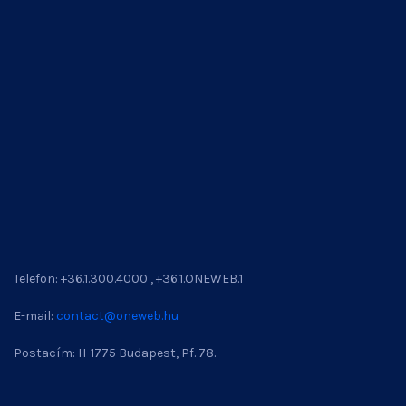
Telefon: +36.1.300.4000 , +36.1.ONEWEB.1
E-mail:
contact@oneweb.hu
Postacím: H-1775 Budapest, Pf. 78.