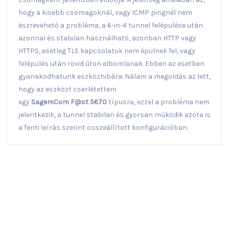
hogy a kisebb csomagoknál, vagy ICMP pingnél nem
észrevehető a probléma, a 6-in-4 tunnel felépülése után
azonnal és stabilan használható, azonban HTTP vagy
HTTPS, esetleg TLS kapcsolatok nem épülnek fel, vagy
felépülés után rövid úton elbomlanak. Ebben az esetben
gyanakodhatunk eszközhibára. Nálam a megoldás az lett,
hogy az eszközt cserlétettem
egy
SagemCom F@st 5670
típusra, ezzel a probléma nem
jelentkezik, a tunnel stabilan és gyorsan működik azóta is
a fenti leírás szerint összeállított konfigurációban.