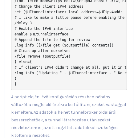
/tool fetch mode=https host=($HEupdatehost) url=("https:/
# Change the client IPv4 address

set ($HEtunnelinterface) local-address=$HEipv4addr

# I like to make a little pause before enabling the interf
/delay 3

# Enable the IPv6 interface

enable $HEtunnelinterface

# Append the file to log for review

:log info ([/file get ($outputfile) contents])

# Clean up after ourselves

/file remove ($outputfile)

} else={

# If client's IPv4 didn't change at all, put it in the lo
:log info ("Updating " . $HEtunnelinterface . " No change,
}

}
A script elején lévő konfigurációs részben néhány
változót a megfelelő értékre kell állítani, ezeket vastaggal
kiemeltem. Az adatok a he.net tunnelbroker oldaláról
beszerezhetőek, a tunnel létrehozása után ezeket
részleteztem is, az ott rögzített adatokkal szükséges
kitölteni a mezőket.