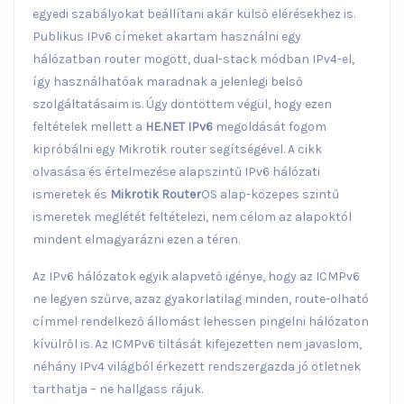
egyedi szabályokat beállítani akár külső elérésekhez is.
Publikus IPv6 címeket akartam használni egy
hálózatban router mögött, dual-stack módban IPv4-el,
így használhatóak maradnak a jelenlegi belső
szolgáltatásaim is. Úgy döntöttem végül, hogy ezen
feltételek mellett a
HE.NET IPv6
megoldását fogom
kipróbálni egy Mikrotik router segítségével. A cikk
olvasása és értelmezése alapszintű IPv6 hálózati
ismeretek és
Mikrotik Router
OS alap-közepes szintű
ismeretek meglétét feltételezi, nem célom az alapoktól
mindent elmagyarázni ezen a téren.
Az IPv6 hálózatok egyik alapvető igénye, hogy az ICMPv6
ne legyen szűrve, azaz gyakorlatilag minden, route-olható
címmel rendelkező állomást lehessen pingelni hálózaton
kívülről is. Az ICMPv6 tiltását kifejezetten nem javaslom,
néhány IPv4 világból érkezett rendszergazda jó ötletnek
tarthatja – ne hallgass rájuk.