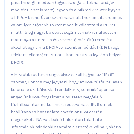
passthrough módban (egyes szolgáltatóknál bridge-
módként lehet ismert) legyen és a Mikrotik router legyen
a PPPoE kliens. Üzemszerű használathoz emiatt érdemes
valamilyen erősebb router modellt választani a PPPoE
miatt, főleg nagyobb sebességű internet-vonal esetén
már maga a PPPoE is észrevehető mértékű terhelést
okozhat egy sima DHCP-vel szemben például. (DIGI, vagy
Telekom jellemzően PPPoE – kontra UPC a legtöbb helyen
DHCP).
A Mikrotik routeren engedélyezve kell legyen az “IPv6”
csomag. Fontos megjegyezni, hogy az IPv6 tűzfal teljesen
különálló szabályokkal rendelkezik, semmiképpen se
engedjünk IPv6 forgalmat a routeren megfelelő
tűzfalbeállítás nélkül, mert route-olható IPv6 címek
beállítása és használata esetén az IPv4 esetén
megszokott, NAT-olt belső hálózaton található
információk mindenki számára elérhetővé válnak, akár a