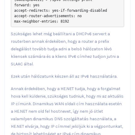
forward: yes

accept-redirects: yes-if-forwarding-disabled

accept-router-advertisements: no

max-neighbor-entries: 8192
Szükséges lehet még beállítani a DHCPv6 servert a
routerben annak érdekében, hogy a router a prefix
delegálást tovább tudja adni a belső hálózaton lévő
kliensek számára és a kliens IPv6 címhez tudjon jutni a
SLAAC által.
Ezek után hálózatunk készen áll az IPv6 használatára.
Annak érdekében, hogy a HE.NET tudja, hogy a forgalmat
hova kell küldenie, szükséges tudniuk, hogy mi az aktuális
IP címünk. Dinamikus WAN oldali cím használata esetén
a HE.NET nem old fel hostnevet, így nem jó ötlet
valamilyen dinamikus DNS szolgáltatás használata, a
HE.NET elvárja, hogy IP címmel jelöljük ki a végpontunkat,
de biztosít lehetőséget az IPv4 cím dinamikus