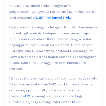
A HE.NET IPv6 tunnel broker szolgáltatás
igénybevételéhez ingyenes regisztráció szükséges, ezt itt
lehet megtenni:
HE.NET IPv6 Tunnel Broker
Regisztráció után vegyünk fel egy új tunnelt, itt érdemes a
hozzánk legközelebbi, budapesti tunnel server-t kijelölni.
Gondoskodni kell róla az IPv4 tűzfalban, hogy a router
megkapja az innen (jelenleg a budapesti tunnel server
IPv4 címe: 216.66.87.14) érkező, protocol 41 csomagokat,
illetve a tunnel servernek tudjon protocol 41 csomagokat
küldeni. Nem 41-es TCP vagy UDP port, hanem 41-es
protocol.
Azt tapasztaltam, hogy a szolgáltatói router mögé rakott
Mikrotik az én esetemben DMZ hostként használva nem
kapja meg a protocol 41 (ipv6 encapsulated in
ipv4,
RFC2473
) csomagokat, így a rendszert úgy
állítottam be, hogy a szolgáltatói eszköz PPPoE