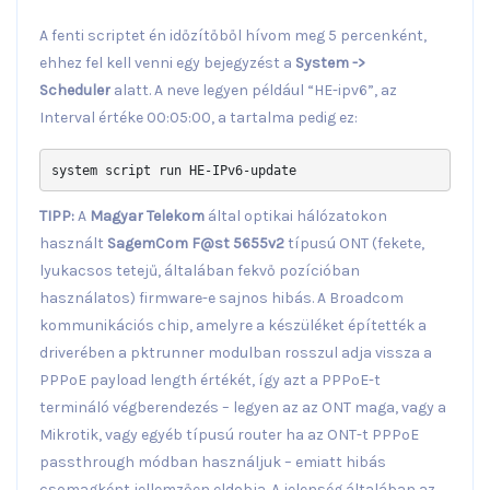
A fenti scriptet én időzítőből hívom meg 5 percenként,
ehhez fel kell venni egy bejegyzést a
System ->
Scheduler
alatt. A neve legyen például “HE-ipv6”, az
Interval értéke 00:05:00, a tartalma pedig ez:
system script run HE-IPv6-update
TIPP:
A
Magyar Telekom
által optikai hálózatokon
használt
SagemCom F@st 5655v2
típusú ONT (fekete,
lyukacsos tetejű, általában fekvő pozícióban
használatos) firmware-e sajnos hibás. A Broadcom
kommunikációs chip, amelyre a készüléket építették a
driverében a pktrunner modulban rosszul adja vissza a
PPPoE payload length értékét, így azt a PPPoE-t
termináló végberendezés – legyen az az ONT maga, vagy a
Mikrotik, vagy egyéb típusú router ha az ONT-t PPPoE
passthrough módban használjuk – emiatt hibás
csomagként jellemzően eldobja. A jelenség általában az,