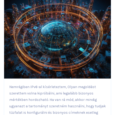
Nemrégiben IPv6-al kísérleteztem, Olyan megoldást
szerettem volna kipróbálni, ami legalább bizonyos
mértékben hordozható. Ha van rá mód, akkor mindig
ugyanazt a tartományt szeretném használni, hogy tudjak
tűzfalat is konfigurálni és bizonyos címeknek esetleg