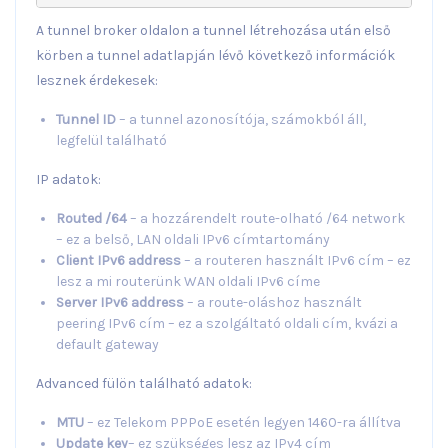
A tunnel broker oldalon a tunnel létrehozása után első
körben a tunnel adatlapján lévő következő információk
lesznek érdekesek:
Tunnel ID
– a tunnel azonosítója, számokból áll,
legfelül található
IP adatok:
Routed /64
– a hozzárendelt route-olható /64 network
– ez a belső, LAN oldali IPv6 címtartomány
Client IPv6 address
– a routeren használt IPv6 cím – ez
lesz a mi routerünk WAN oldali IPv6 címe
Server IPv6 address
– a route-oláshoz használt
peering IPv6 cím – ez a szolgáltató oldali cím, kvázi a
default gateway
Advanced fülön található adatok:
MTU
– ez Telekom PPPoE esetén legyen 1460-ra állítva
Update key
– ez szükséges lesz az IPv4 cím