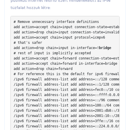
publikus internet felől is! Ezért mindenekelőtt az IPv6
tüzfalat hozzuk létre:
# Remove unnecessary interface definitions

add action=accept chain=input connection-state=established
add action=drop chain=input connection-state=invalid

add action=accept chain=input protocol=icmpv6

# that's safer

add action=drop chain=input in-interface=!
bridge
# rest of input is implicitly accepted

add action=accept chain=forward connection-state=establish
add action=accept chain=forward in-interface=bridge

add action=drop chain=forward

# For reference this is the default for ipv6 firewall in R
/ipv6 firewall address-list add address=::/128 comment="d
/ipv6 firewall address-list add address=::1/128 comment="d
/ipv6 firewall address-list add address=fec0::/10 comment
/ipv6 firewall address-list add address=::ffff:0.0.0.0/96
/ipv6 firewall address-list add address=::/96 comment="de
/ipv6 firewall address-list add address=100::/64 comment=
/ipv6 firewall address-list add address=2001:db8::/32 com
/ipv6 firewall address-list add address=2001:10::/28 comm
/ipv6 firewall address-list add address=3ffe::/16 comment=
/ipv6 firewall address-list add address=::224.0.0.0/100 c