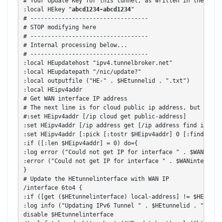
# Your Update Key for this tunnel, as written in the "Adv
:local HEkey "
abcd1234-abcd1234
"

# ----------------------------------

# STOP modifying here

# ----------------------------------

# Internal processing below...

# ----------------------------------

:local HEupdatehost "ipv4.tunnelbroker.net"

:local HEupdatepath "/nic/update?"

:local outputfile ("HE-" . $HEtunnelid . ".txt")

:local HEipv4addr

# Get WAN interface IP address

# The next line is for cloud public ip address, but in ou
#:set HEipv4addr [/ip cloud get public-address]

:set HEipv4addr [/ip address get [/ip address find interfa
:set HEipv4addr [:pick [:tostr $HEipv4addr] 0 [:find [:tos
:if ([:len $HEipv4addr] = 0) do={

:log error ("Could not get IP for interface " . $WANinterf
:error ("Could not get IP for interface " . $WANinterface)
}

# Update the HEtunnelinterface with WAN IP

/interface 6to4 {

:if ([get ($HEtunnelinterface) local-address] != $HEipv4ad
:log info ("Updating IPv6 Tunnel " . $HEtunnelid . " Clie
disable $HEtunnelinterface
