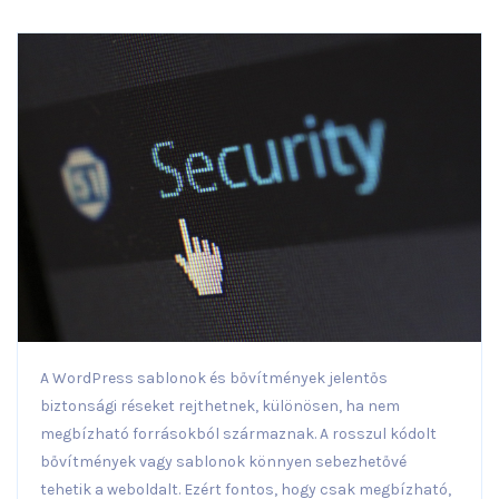
A WordPress sablonok és bővítmények jelentős
biztonsági réseket rejthetnek, különösen, ha nem
megbízható forrásokból származnak. A rosszul kódolt
bővítmények vagy sablonok könnyen sebezhetővé
tehetik a weboldalt. Ezért fontos, hogy csak megbízható,