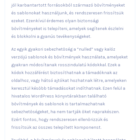
jól karbantartott forrásokból származó bővítményeket
és sablonokat használjunk, és rendszeresen frissítsük
ezeket. Ezenkívül érdemes olyan biztonsági
bővítményeket is telepíteni, amelyek segítenek észlelni
és blokkolni a gyanús tevékenységeket.
Az egyik gyakori sebezhetőség a “nulled” vagy kalóz
verziójú sablonok és bővítmények használata, amelyeket
gyakran módosítanak rosszindulatú kódokkal. Ezek a
kódok hozzáférést biztosíthatnak a támadóknak az
oldalhoz, vagy hátsó ajtókat hozhatnak létre, amelyeken
keresztül később támadásokat indíthatnak. Ezen felül a
hivatalos WordPress könyvtárakban található
bővítmények és sablonok is tartalmazhatnak
sebezhetőségeket, ha nem tartják őket naprakészen.
Ezért fontos, hogy rendszeresen ellenőrizzük és
frissítsük az összes telepített komponenst.