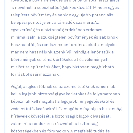
Továbbá, a bővítmények és sablonok túlzott használata
is növelheti a sebezhetőségek kockázatát. Minden egyes
telepített bővítmény és sablon egy újabb potenciális
belépési pontot jelent a támadók számára. Az
egyszerűség és a biztonság érdekében érdemes
minimalizálni a szükségtelen bővítmények és sablonok
használatát, és rendszeresen törölni azokat, amelyeket
már nem használunk. Ezenkívül mindig ellenőrizzük a
bővítmények és témák értékeléseit és véleményeit,
mielőtt telepítenénk őket, hogy biztosan megbízható
forrásból származzanak.
Végül, a fejlesztőknek és az üzemeltetőknek ismerniük
kell a legjobb biztonsági gyakorlatokat és folyamatosan
képezniük kell magukat a legújabb fenyegetésekről és
védelmi intézkedésekről. Ez magában foglalja a biztonsági
hírlevelek követését, a biztonsági blogok olvasását,
valamint a rendszeres részvételt a biztonsági
közösségekben és fórumokon. A megfelelő tudás és