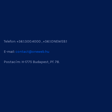
Telefon: +36.1.300.4000 , +36.1.ONEWEB.1
E-mail:
contact@oneweb.hu
Postacím: H-1775 Budapest, Pf. 78.